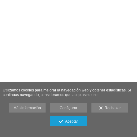
Utilizamos cookies para mejorar la navegación web y obtener estadísticas. Si
continuas navegando, consideramos que aceptas su uso.
Más información
Configurar
Rechazar
Aceptar