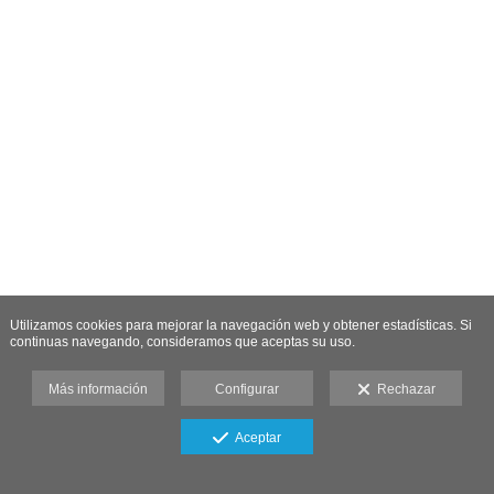
Utilizamos cookies para mejorar la navegación web y obtener estadísticas. Si
continuas navegando, consideramos que aceptas su uso.
Más información
Configurar
Rechazar
Aceptar