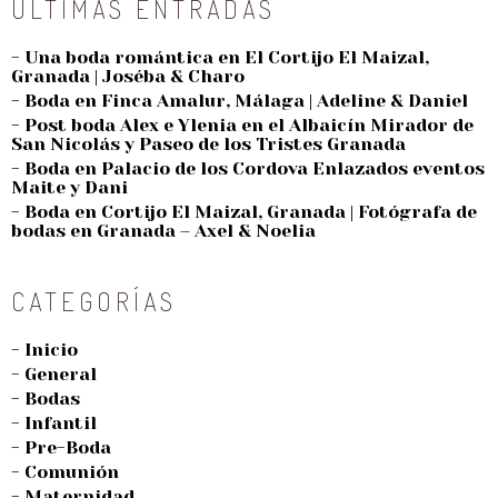
ÚLTIMAS ENTRADAS
- Una boda romántica en El Cortijo El Maizal,
Granada | Joséba & Charo
- Boda en Finca Amalur, Málaga | Adeline & Daniel
- Post boda Alex e Ylenia en el Albaicín Mirador de
San Nicolás y Paseo de los Tristes Granada
- Boda en Palacio de los Cordova Enlazados eventos
Maite y Dani
- Boda en Cortijo El Maizal, Granada | Fotógrafa de
bodas en Granada – Axel & Noelia
CATEGORÍAS
- Inicio
- General
- Bodas
- Infantil
- Pre-Boda
- Comunión
- Maternidad