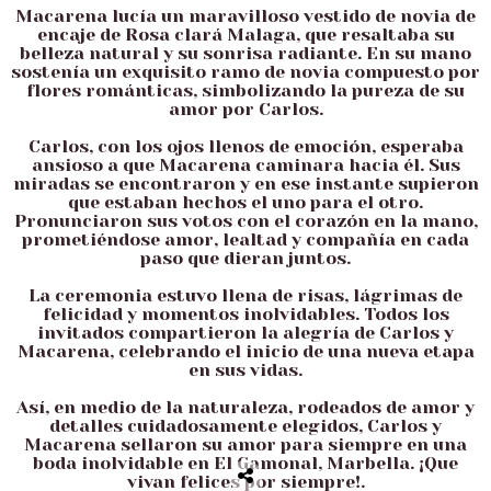
Macarena lucía un maravilloso vestido de novia de
encaje de Rosa clará Malaga, que resaltaba su
belleza natural y su sonrisa radiante. En su mano
sostenía un exquisito ramo de novia compuesto por
flores románticas, simbolizando la pureza de su
amor por Carlos.
Carlos, con los ojos llenos de emoción, esperaba
ansioso a que Macarena caminara hacia él. Sus
miradas se encontraron y en ese instante supieron
que estaban hechos el uno para el otro.
Pronunciaron sus votos con el corazón en la mano,
prometiéndose amor, lealtad y compañía en cada
paso que dieran juntos.
La ceremonia estuvo llena de risas, lágrimas de
felicidad y momentos inolvidables. Todos los
invitados compartieron la alegría de Carlos y
Macarena, celebrando el inicio de una nueva etapa
en sus vidas.
Así, en medio de la naturaleza, rodeados de amor y
detalles cuidadosamente elegidos, Carlos y
Macarena sellaron su amor para siempre en una
boda inolvidable en El Gamonal, Marbella. ¡Que
vivan felices por siempre!
.