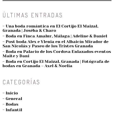
ÚLTIMAS ENTRADAS
- Una boda romántica en El Cortijo El Maizal,
Granada | Joséba & Charo
- Boda en Finca Amalur, Málaga | Adeline & Daniel
- Post boda Alex e Ylenia en el Albaicín Mirador de
San Nicolás y Paseo de los Tristes Granada
- Boda en Palacio de los Cordova Enlazados eventos
Maite y Dani
- Boda en Cortijo El Maizal, Granada | Fotógrafa de
bodas en Granada – Axel & Noelia
CATEGORÍAS
- Inicio
- General
- Bodas
- Infantil