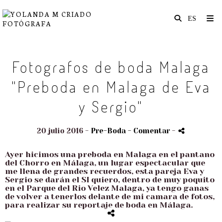
Fotografos de boda Malaga
"Preboda en Malaga de Eva
y Sergio"
20 julio 2016 -
Pre-Boda
- Comentar
-
Ayer hicimos una preboda en Malaga en el pantano
del Chorro en Málaga, un lugar espectacular que
me llena de grandes recuerdos, esta pareja Eva y
Sergio se darán el SI quiero, dentro de muy poquito
en el Parque del Rio Velez Malaga, ya tengo ganas
de volver a tenerlos delante de mi camara de fotos,
para realizar su reportaje de boda en Málaga.