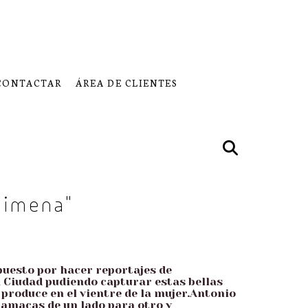
CONTACTAR
ÁREA DE CLIENTES
Jimena"
uesto por hacer reportajes de
 Ciudad pudiendo capturar estas bellas
produce en el vientre de la mujer.Antonio
amacas de un lado para otro y