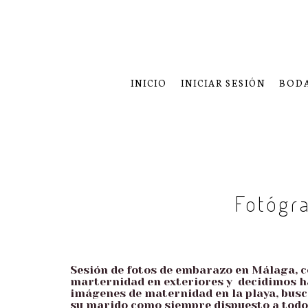
INICIO
INICIAR SESIÓN
BOD
Fotógr
Sesión de fotos de embarazo en Málaga, 
marternidad en exteriores y decidimos ha
imágenes de maternidad en la playa, busca
su marido como siempre dispuesto a todo