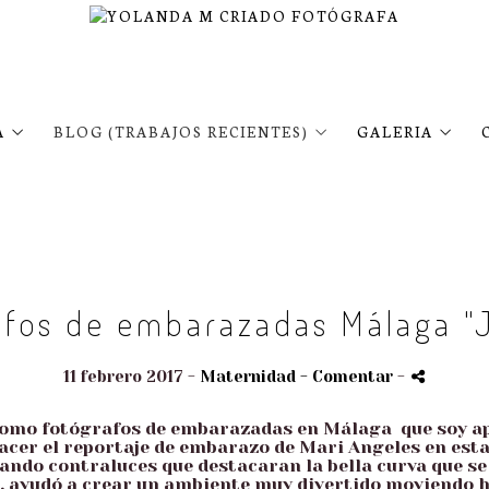
A
BLOG (TRABAJOS RECIENTES)
GALERIA
afos de embarazadas Málaga "
11 febrero 2017 -
Maternidad
- Comentar
-
como fotógrafos de embarazadas en Málaga que soy ap
cer el reportaje de embarazo de Mari Angeles en esta
ndo contraluces que destacaran la bella curva que se 
, ayudó a crear un ambiente muy divertido moviendo h