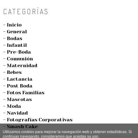
CATEGORÍAS
- Inicio
- General
- Bodas
- Infantil
- Pre-Boda
- Comunión
- Maternidad
- Bebes
- Lactancia
- Post Boda
- Fotos Familias
- Mascotas
- Moda
- Navidad
- Fotografías Corporativas
- Smash Cake
Utilizamos cookies para mejorar la navegación web y obtener estadísticas. Si
continuas navegando, consideramos que aceptas su uso.