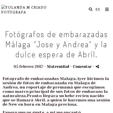
Fotógrafos de embarazadas
Málaga "Jose y Andrea" y la
dulce espera de Abril.
05 febrero 2017 -
Maternidad
- Comentar
-
Fotografo de embarazadas Malaga.Ayer hicimos la
sesión de fotos de embarazada en Malaga de
Andrea, un reportaje de premamá que escogimos
como marco principal de sus fotos de embarazo la
naturaleza.Pronto llegara su bebe recien nacido
que se llamará Abril, a quien le haremos una sesión
de New en born en Malaga preciosa.
Espero que os guste, a mi me encantó