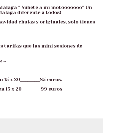
 Málaga " Súbete a mi motooooooo" Un
Málaga diferente a todos!
navidad chulas y originales, solo tienes
 tarifas que las mini sesiones de
g...
15 x 20___________85 euros.
n 15 x 20 __________99 euros