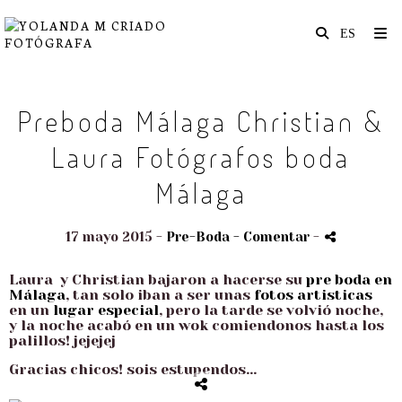
Preboda Málaga Christian &
Laura Fotógrafos boda
Málaga
17 mayo 2015 -
Pre-Boda
- Comentar
-
Laura y Christian bajaron a hacerse su
pre boda en
Málaga
, tan solo iban a ser unas
fotos artisticas
en un
lugar especial
, pero la tarde se volvió noche,
y la noche acabó en un wok comiendonos hasta los
palillos! jejejej
Gracias chicos! sois estupendos...