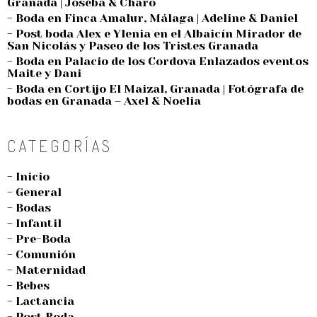
Granada | Joséba & Charo
- Boda en Finca Amalur, Málaga | Adeline & Daniel
- Post boda Alex e Ylenia en el Albaicín Mirador de
San Nicolás y Paseo de los Tristes Granada
- Boda en Palacio de los Cordova Enlazados eventos
Maite y Dani
- Boda en Cortijo El Maizal, Granada | Fotógrafa de
bodas en Granada – Axel & Noelia
CATEGORÍAS
- Inicio
- General
- Bodas
- Infantil
- Pre-Boda
- Comunión
- Maternidad
- Bebes
- Lactancia
- Post Boda