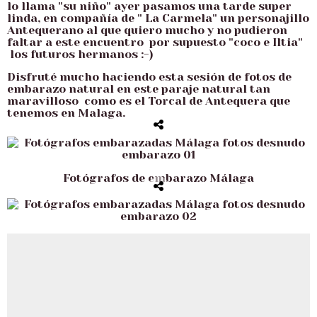
lo llama "su niño" ayer pasamos una tarde super
linda, en compañía de " La Carmela" un personajillo
Antequerano al que quiero mucho y no pudieron
faltar a este encuentro por supuesto "coco e Iltia"
los futuros hermanos :-)
Disfruté mucho haciendo esta sesión de fotos de
embarazo natural en este paraje natural tan
maravilloso como es el Torcal de Antequera que
tenemos en Malaga.
Fotógrafos de embarazo Málaga