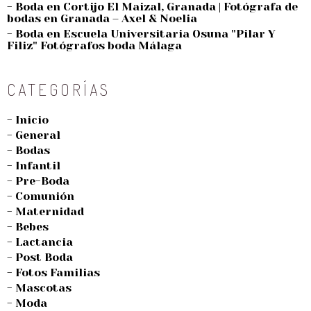
- Boda en Cortijo El Maizal, Granada | Fotógrafa de
bodas en Granada – Axel & Noelia
- Boda en Escuela Universitaria Osuna "Pilar Y
Filiz" Fotógrafos boda Málaga
CATEGORÍAS
- Inicio
- General
- Bodas
- Infantil
- Pre-Boda
- Comunión
- Maternidad
- Bebes
- Lactancia
- Post Boda
- Fotos Familias
- Mascotas
- Moda