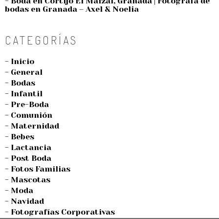
- Boda en Cortijo El Maizal, Granada | Fotógrafa de
bodas en Granada – Axel & Noelia
CATEGORÍAS
- Inicio
- General
- Bodas
- Infantil
- Pre-Boda
- Comunión
- Maternidad
- Bebes
- Lactancia
- Post Boda
- Fotos Familias
- Mascotas
- Moda
- Navidad
- Fotografías Corporativas